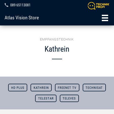
089 65113081
Atlas Vision Store
EMPFANGSTECHNIK
Kathrein
HD PLUS
KATHREIN
FREENET TV
TECHNISAT
TELESTAR
TELEVES