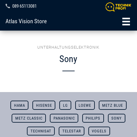
089 65113081
Atlas Vision Store
UNTERHALTUNGSELEKTRONIK
Sony
HAMA
HISENSE
LG
LOEWE
METZ BLUE
METZ CLASSIC
PANASONIC
PHILIPS
SONY
TECHNISAT
TELESTAR
VOGELS