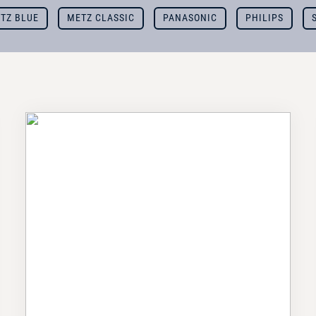
TZ BLUE
METZ CLASSIC
PANASONIC
PHILIPS