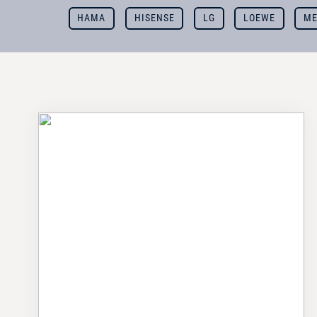
HAMA
HISENSE
LG
LOEWE
ME