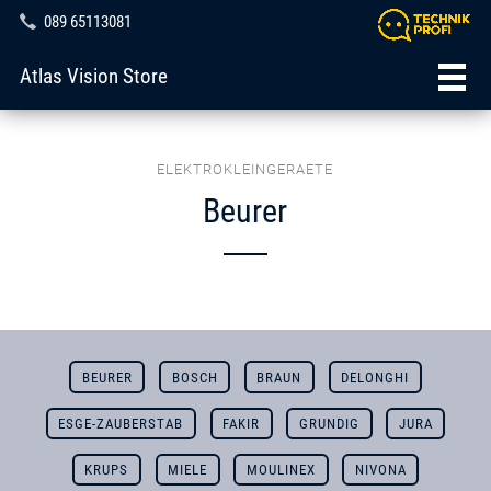
089 65113081
Atlas Vision Store
ELEKTROKLEINGERAETE
Beurer
BEURER
BOSCH
BRAUN
DELONGHI
ESGE-ZAUBERSTAB
FAKIR
GRUNDIG
JURA
KRUPS
MIELE
MOULINEX
NIVONA