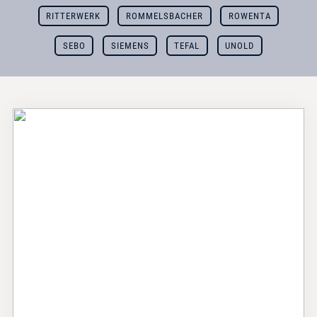
RITTERWERK
ROMMELSBACHER
ROWENTA
SEBO
SIEMENS
TEFAL
UNOLD