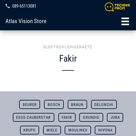
089 65113081
Atlas Vision Store
ELEKTROKLEINGERAETE
Fakir
BEURER
BOSCH
BRAUN
DELONGHI
ESGE-ZAUBERSTAB
FAKIR
GRUNDIG
JURA
KRUPS
MIELE
MOULINEX
NIVONA