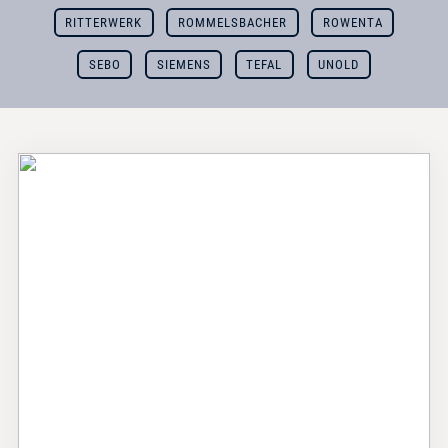
RITTERWERK
ROMMELSBACHER
ROWENTA
SEBO
SIEMENS
TEFAL
UNOLD