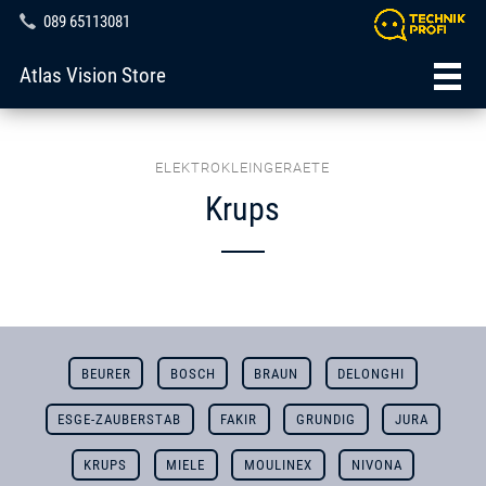
089 65113081
Atlas Vision Store
ELEKTROKLEINGERAETE
Krups
BEURER
BOSCH
BRAUN
DELONGHI
ESGE-ZAUBERSTAB
FAKIR
GRUNDIG
JURA
KRUPS
MIELE
MOULINEX
NIVONA