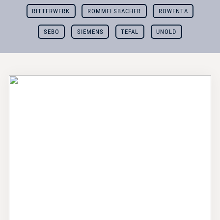
RITTERWERK
ROMMELSBACHER
ROWENTA
SEBO
SIEMENS
TEFAL
UNOLD