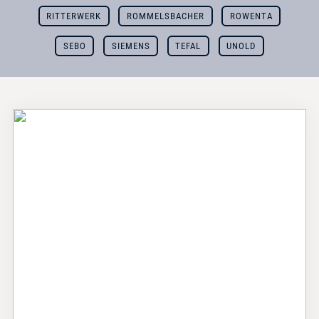
RITTERWERK
ROMMELSBACHER
ROWENTA
SEBO
SIEMENS
TEFAL
UNOLD