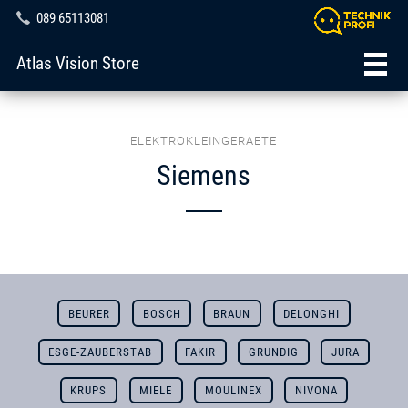
089 65113081
Atlas Vision Store
ELEKTROKLEINGERAETE
Siemens
BEURER
BOSCH
BRAUN
DELONGHI
ESGE-ZAUBERSTAB
FAKIR
GRUNDIG
JURA
KRUPS
MIELE
MOULINEX
NIVONA